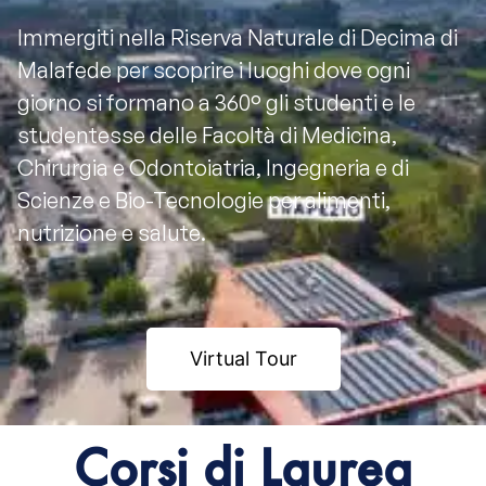
Immergiti nella Riserva Naturale di Decima di
Malafede per scoprire i luoghi dove ogni
giorno si formano a 360° gli studenti e le
studentesse delle Facoltà di Medicina,
Chirurgia e Odontoiatria, Ingegneria e di
Scienze e Bio-Tecnologie per alimenti,
nutrizione e salute.
Virtual Tour
Corsi di Laurea