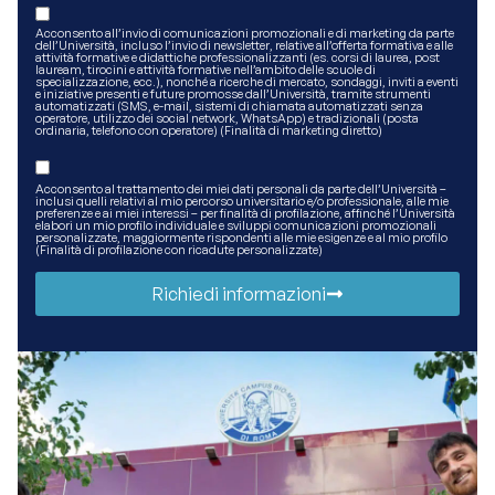
Acconsento all’invio di comunicazioni promozionali e di marketing da parte
dell’Università, incluso l’invio di newsletter, relative all’offerta formativa e alle
attività formative e didattiche professionalizzanti (es. corsi di laurea, post
lauream, tirocini e attività formative nell’ambito delle scuole di
specializzazione, ecc.), nonché a ricerche di mercato, sondaggi, inviti a eventi
e iniziative presenti e future promosse dall’Università, tramite strumenti
automatizzati (SMS, e-mail, sistemi di chiamata automatizzati senza
operatore, utilizzo dei social network, WhatsApp) e tradizionali (posta
ordinaria, telefono con operatore) (Finalità di marketing diretto)
Acconsento al trattamento dei miei dati personali da parte dell’Università –
inclusi quelli relativi al mio percorso universitario e/o professionale, alle mie
preferenze e ai miei interessi – per finalità di profilazione, affinché l’Università
elabori un mio profilo individuale e sviluppi comunicazioni promozionali
personalizzate, maggiormente rispondenti alle mie esigenze e al mio profilo
(Finalità di profilazione con ricadute personalizzate)
Richiedi informazioni