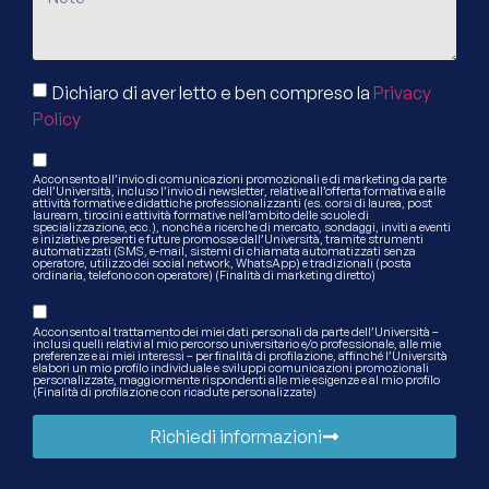
Dichiaro di aver letto e ben compreso la
Privacy
Policy
Acconsento all’invio di comunicazioni promozionali e di marketing da parte
dell’Università, incluso l’invio di newsletter, relative all’offerta formativa e alle
attività formative e didattiche professionalizzanti (es. corsi di laurea, post
lauream, tirocini e attività formative nell’ambito delle scuole di
specializzazione, ecc.), nonché a ricerche di mercato, sondaggi, inviti a eventi
e iniziative presenti e future promosse dall’Università, tramite strumenti
automatizzati (SMS, e-mail, sistemi di chiamata automatizzati senza
operatore, utilizzo dei social network, WhatsApp) e tradizionali (posta
ordinaria, telefono con operatore) (Finalità di marketing diretto)
Acconsento al trattamento dei miei dati personali da parte dell’Università –
inclusi quelli relativi al mio percorso universitario e/o professionale, alle mie
preferenze e ai miei interessi – per finalità di profilazione, affinché l’Università
elabori un mio profilo individuale e sviluppi comunicazioni promozionali
personalizzate, maggiormente rispondenti alle mie esigenze e al mio profilo
(Finalità di profilazione con ricadute personalizzate)
Richiedi informazioni