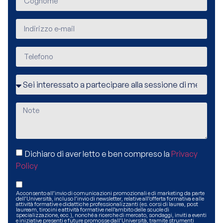
Dichiaro di aver letto e ben compreso la
Privacy
Policy
Acconsento all’invio di comunicazioni promozionali e di marketing da parte
dell’Università, incluso l’invio di newsletter, relative all’offerta formativa e alle
attività formative e didattiche professionalizzanti (es. corsi di laurea, post
lauream, tirocini e attività formative nell’ambito delle scuole di
specializzazione, ecc.), nonché a ricerche di mercato, sondaggi, inviti a eventi
e iniziative presenti e future promosse dall’Università, tramite strumenti