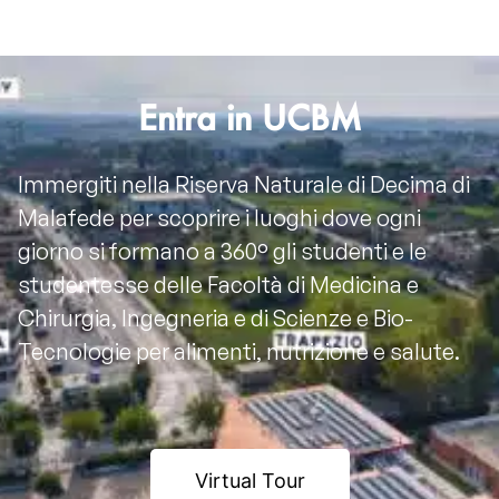
Entra in UCBM
Immergiti nella Riserva Naturale di Decima di
Malafede per scoprire i luoghi dove ogni
giorno si formano a 360° gli studenti e le
studentesse delle Facoltà di Medicina e
Chirurgia, Ingegneria e di Scienze e Bio-
Tecnologie per alimenti, nutrizione e salute.
Virtual Tour