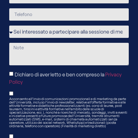
Dichiaro di aver letto e ben compreso la
Privacy
Policy
Acconsento all’invio di comunicazioni promozionali e di marketing da parte
dell’Università, incluso l’invio di newsletter, relative all’offerta formativa e alle
attività formative e didattiche professionalizzanti (es. corsi di laurea, post
lauream, tirocini e attività formative nell’ambito delle scuole di
specializzazione, ecc.), nonché a ricerche di mercato, sondaggi, inviti a eventi
e iniziative presenti e future promosse dall’Università, tramite strumenti
automatizzati (SMS, e-mail, sistemi di chiamata automatizzati senza
operatore, utilizzo dei social network, WhatsApp) e tradizionali (posta
ordinaria, telefono con operatore) (Finalità di marketing diretto)