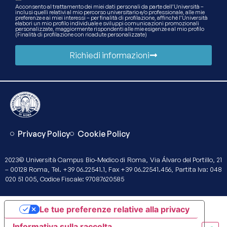
Acconsento al trattamento dei miei dati personali da parte dell’Università –
inclusi quelli relativi al mio percorso universitario e/o professionale, alle mie
preferenze e ai miei interessi – per finalità di profilazione, affinché l’Università
elabori un mio profilo individuale e sviluppi comunicazioni promozionali
personalizzate, maggiormente rispondenti alle mie esigenze e al mio profilo
(Finalità di profilazione con ricadute personalizzate)
Richiedi informazioni
Privacy Policy
Cookie Policy
2023© Università Campus Bio-Medico di Roma, Via Álvaro del Portillo, 21
– 00128 Roma, Tel. +39 06.22541.1, Fax +39 06.22541.456, Partita Iva: 048
020 51 005, Codice Fiscale: 97087620585
Le tue preferenze relative alla privacy
Informativa sulla raccolta