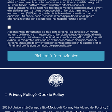
attività formative e didattiche professionalizzanti (es. corsi di laurea, post
lauream, tirocini e attività formative nell’ambito delle scuole di
specializzazione, ecc.), nonché a ricerche di mercato, sondaggi, inviti a eventi
e iniziative presenti e future promosse dall’Università, tramite strumenti
automatizzati (SMS, e-mail, sistemi di chiamata automatizzati senza
operatore, utilizzo dei social network, WhatsApp) e tradizionali (posta
ordinaria, telefono con operatore) (Finalità di marketing diretto)
Acconsento al trattamento dei miei dati personali da parte dell’Università –
inclusi quelli relativi al mio percorso universitario e/o professionale, alle mie
preferenze e ai miei interessi – per finalità di profilazione, affinché l’Università
elabori un mio profilo individuale e sviluppi comunicazioni promozionali
personalizzate, maggiormente rispondenti alle mie esigenze e al mio profilo
(Finalità di profilazione con ricadute personalizzate)
Richiedi informazioni
Privacy Policy
Cookie Policy
2023© Università Campus Bio-Medico di Roma, Via Álvaro del Portillo, 21
– 00128 Roma, Tel. +39 06.22541.1, Fax +39 06.22541.456, Partita Iva: 048