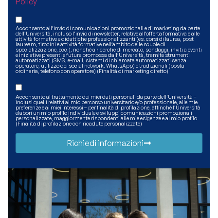
Policy
Acconsento all’invio di comunicazioni promozionali e di marketing da parte
dell’Università, incluso l’invio di newsletter, relative all’offerta formativa e alle
attività formative e didattiche professionalizzanti (es. corsi di laurea, post
lauream, tirocini e attività formative nell’ambito delle scuole di
specializzazione, ecc.), nonché a ricerche di mercato, sondaggi, inviti a eventi
e iniziative presenti e future promosse dall’Università, tramite strumenti
automatizzati (SMS, e-mail, sistemi di chiamata automatizzati senza
operatore, utilizzo dei social network, WhatsApp) e tradizionali (posta
ordinaria, telefono con operatore) (Finalità di marketing diretto)
Acconsento al trattamento dei miei dati personali da parte dell’Università –
inclusi quelli relativi al mio percorso universitario e/o professionale, alle mie
preferenze e ai miei interessi – per finalità di profilazione, affinché l’Università
elabori un mio profilo individuale e sviluppi comunicazioni promozionali
personalizzate, maggiormente rispondenti alle mie esigenze e al mio profilo
(Finalità di profilazione con ricadute personalizzate)
Richiedi informazioni