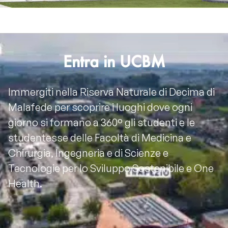
Entra in UCBM
Immergiti nella Riserva Naturale di Decima di
Malafede per scoprire i luoghi dove ogni
giorno si formano a 360° gli studenti e le
studentesse delle Facoltà di Medicina e
Chirurgia, Ingegneria e di Scienze e
Tecnologie per lo Sviluppo Sostenibile e One
Health.