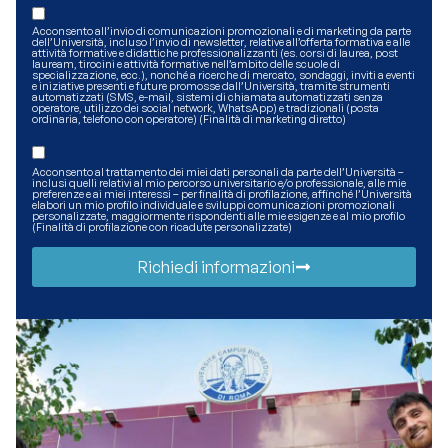
Acconsento all’invio di comunicazioni promozionali e di marketing da parte
dell’Università, incluso l’invio di newsletter, relative all’offerta formativa e alle
attività formative e didattiche professionalizzanti (es. corsi di laurea, post
lauream, tirocini e attività formative nell’ambito delle scuole di
specializzazione, ecc.), nonché a ricerche di mercato, sondaggi, inviti a eventi
e iniziative presenti e future promosse dall’Università, tramite strumenti
automatizzati (SMS, e-mail, sistemi di chiamata automatizzati senza
operatore, utilizzo dei social network, WhatsApp) e tradizionali (posta
ordinaria, telefono con operatore) (Finalità di marketing diretto)
Acconsento al trattamento dei miei dati personali da parte dell’Università –
inclusi quelli relativi al mio percorso universitario e/o professionale, alle mie
preferenze e ai miei interessi – per finalità di profilazione, affinché l’Università
elabori un mio profilo individuale e sviluppi comunicazioni promozionali
personalizzate, maggiormente rispondenti alle mie esigenze e al mio profilo
(Finalità di profilazione con ricadute personalizzate)
Richiedi informazioni