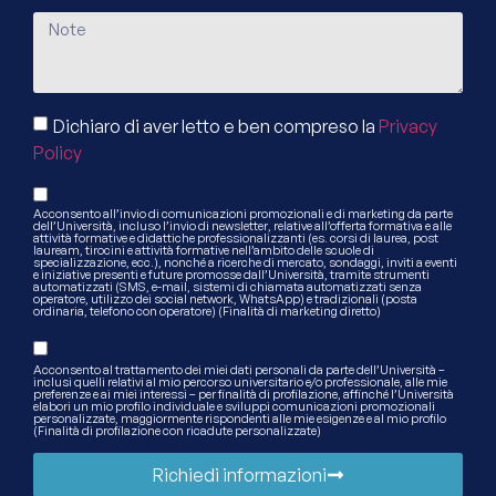
Dichiaro di aver letto e ben compreso la
Privacy
Policy
Acconsento all’invio di comunicazioni promozionali e di marketing da parte
dell’Università, incluso l’invio di newsletter, relative all’offerta formativa e alle
attività formative e didattiche professionalizzanti (es. corsi di laurea, post
lauream, tirocini e attività formative nell’ambito delle scuole di
specializzazione, ecc.), nonché a ricerche di mercato, sondaggi, inviti a eventi
e iniziative presenti e future promosse dall’Università, tramite strumenti
automatizzati (SMS, e-mail, sistemi di chiamata automatizzati senza
operatore, utilizzo dei social network, WhatsApp) e tradizionali (posta
ordinaria, telefono con operatore) (Finalità di marketing diretto)
Acconsento al trattamento dei miei dati personali da parte dell’Università –
inclusi quelli relativi al mio percorso universitario e/o professionale, alle mie
preferenze e ai miei interessi – per finalità di profilazione, affinché l’Università
elabori un mio profilo individuale e sviluppi comunicazioni promozionali
personalizzate, maggiormente rispondenti alle mie esigenze e al mio profilo
(Finalità di profilazione con ricadute personalizzate)
Richiedi informazioni