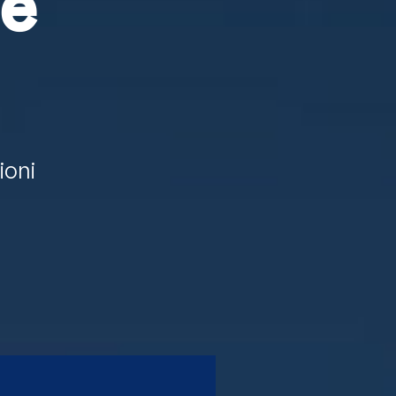
le
ioni