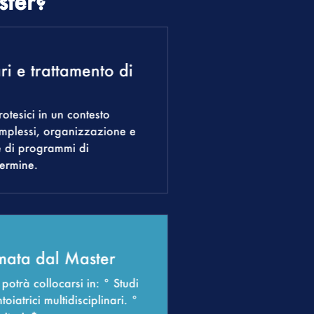
ster?
i e trattamento di
otesici in un contesto
complessi, organizzazione e
e di programmi di
ermine.
rmata dal Master
potrà collocarsi in: ° Studi
iatrici multidisciplinari. °