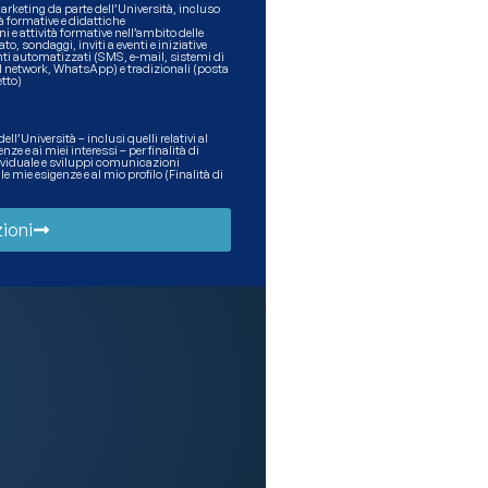
rketing da parte dell’Università, incluso
ità formative e didattiche
ni e attività formative nell’ambito delle
o, sondaggi, inviti a eventi e iniziative
nti automatizzati (SMS, e-mail, sistemi di
l network, WhatsApp) e tradizionali (posta
etto)
l’Università – inclusi quelli relativi al
ze e ai miei interessi – per finalità di
ndividuale e sviluppi comunicazioni
mie esigenze e al mio profilo (Finalità di
ioni