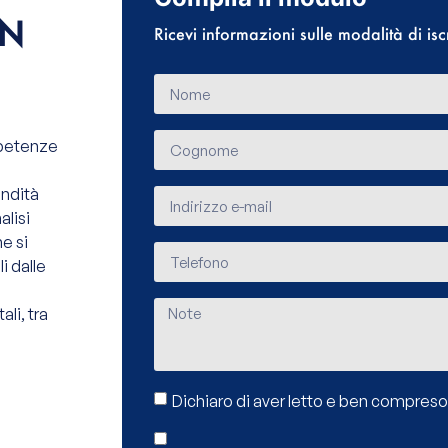
IN
Ricevi informazioni sulle modalità di isc
mpetenze
ondità
alisi
ne si
i dalle
ali, tra
Dichiaro di aver letto e ben compreso