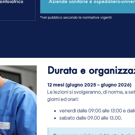
ontoiatrico
Aziende sanitarie e ospedaliero-univer
*nel pubblico secondo le normative vigenti
Durata e organizza
12 mesi (giugno 2025 – giugno 2026)
Le lezioni si svolgeranno, di norma, a s
giorni ed orari:
venerdì dalle 09:00 alle 13:00 e dall
sabato dalle 09.00 alle 13.00.