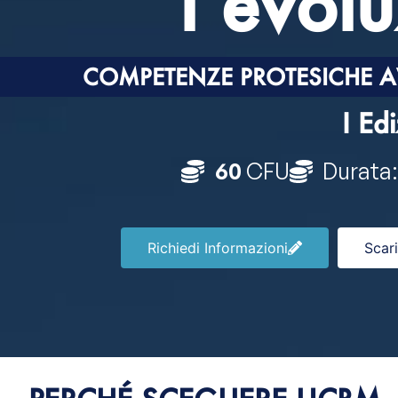
l’evolu
COMPETENZE PROTESICHE AV
I Ed
60
CFU
Durata
Richiedi Informazioni
Scar