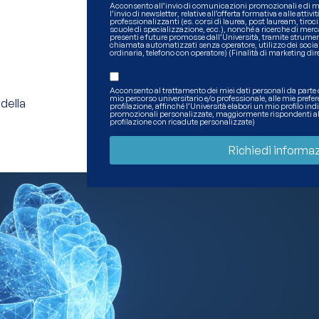
Acconsento all’invio di comunicazioni promozionali e di ma
l’invio di newsletter, relative all’offerta formativa e alle attiv
professionalizzanti (es. corsi di laurea, post lauream, tiroci
scuole di specializzazione, ecc.), nonché a ricerche di mercat
presenti e future promosse dall’Università, tramite strume
chiamata automatizzati senza operatore, utilizzo dei socia
ordinaria, telefono con operatore) (Finalità di marketing dir
Acconsento al trattamento dei miei dati personali da parte del
mio percorso universitario e/o professionale, alle mie preferen
della
profilazione, affinché l’Università elabori un mio profilo i
promozionali personalizzate, maggiormente rispondenti alle 
profilazione con ricadute personalizzate)
Richiedi informaz