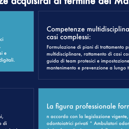
e acquisirai al termine del Ma
Competenze multidisciplinar
casi complessi:
ci
,
Formulazione di piani di trattamento pr
si e
multidisciplinare, rattamento di casi 
igitali.
guida di team protesici e impostazion
mantenimento e prevenzione a lungo t
La figura professionale fo
i,
n accordo con la legislazione vigente, 
o di
odontoiatrici privati ° Ambulatori odonto